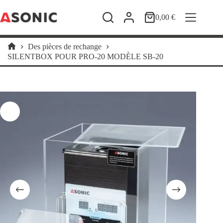
Passer
au
0,00
€
Panier
contenu
d’achat
Des pièces de rechange
Accueil
SILENTBOX POUR PRO-20 MODÈLE SB-20