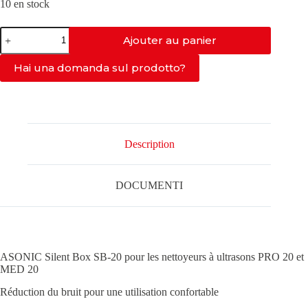
10 en stock
quantité
Ajouter au panier
de
SILENTBOX
POUR
Hai una domanda sul prodotto?
PRO-
20
MODÈLE
SB-
20
Description
DOCUMENTI
ASONIC Silent Box SB-20 pour les nettoyeurs à ultrasons PRO 20 et
MED 20
Réduction du bruit pour une utilisation confortable