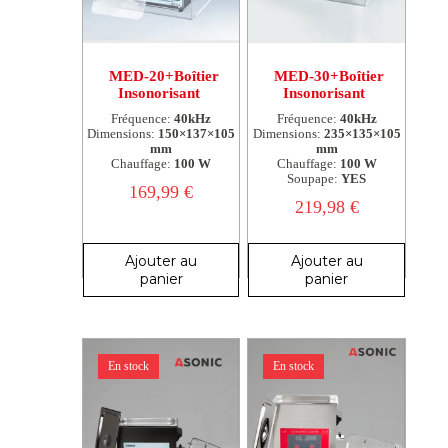
MED-20+Boîtier
MED-30+Boîtier
Insonorisant
Insonorisant
Fréquence:
40kHz
Fréquence:
40kHz
Dimensions:
150×137×105
Dimensions:
235×135×105
mm
mm
Chauffage:
100 W
Chauffage:
100 W
Soupape:
YES
169,99
€
219,98
€
Ajouter au
Ajouter au
panier
panier
En stock
En stock