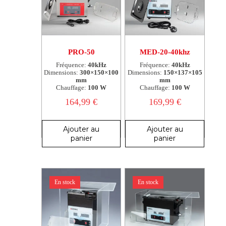
PRO-50
MED-20-40khz
Fréquence:
40kHz
Fréquence:
40kHz
Dimensions:
300×150×100
Dimensions:
150×137×105
mm
mm
Chauffage:
100 W
Chauffage:
100 W
164,99
€
169,99
€
Ajouter au
Ajouter au
panier
panier
En stock
En stock