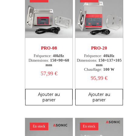
PRO-08
PRO-20
Fréquence:
40kHz
Fréquence:
40kHz
Dimensions:
150×90×60
Dimensions:
150×137×105
mm
mm
Chauffage:
100 W
57,99
€
95,99
€
Ajouter au
Ajouter au
panier
panier
En stock
En stock