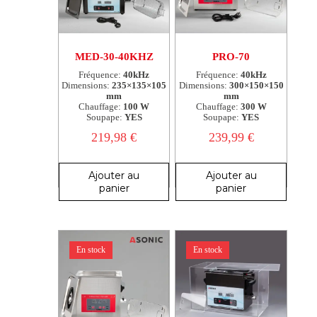
MED-30-40KHZ
PRO-70
Fréquence:
40kHz
Fréquence:
40kHz
Dimensions:
235×135×105
Dimensions:
300×150×150
mm
mm
Chauffage:
100 W
Chauffage:
300 W
Soupape:
YES
Soupape:
YES
219,98
€
239,99
€
Ajouter au
Ajouter au
panier
panier
En stock
En stock