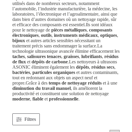
utilisés dans de nombreux secteurs, notamment
l’automobile, l’industrie manufacturière, la médecine, les
laboratoires, l’électronique et l’agroalimentaire, ainsi que
dans bien d’autres domaines où un nettoyage rapide, sûr
et efficace des composants est essentiel.Ils sont idéaux
pour le nettoyage de
pièces métalliques
,
composants
électroniques
,
outils
,
instruments médicaux
,
optiques
,
bijoux
et autres articles sensibles nécessitant un
traitement précis sans endommager la surface.La
technologie ultrasonique avancée élimine efficacement les
taches
,
salissures tenaces
,
graisses
,
lubrifiants
,
résidus
de flux
et
dépôts de carbone
.Les nettoyeurs à ultrasons
ASONIC éliminent également les
dépôts
,
résidus secs
,
bactéries
,
particules organiques
et autres contaminants,
tout en redonnant aux objets un aspect neuf et
propre.Grâce à des
temps de nettoyage réduits
et à une
diminution du travail manuel
, ils améliorent la
productivité et constituent une solution de nettoyage
moderne
,
fiable
et
professionnelle
.
Filtres