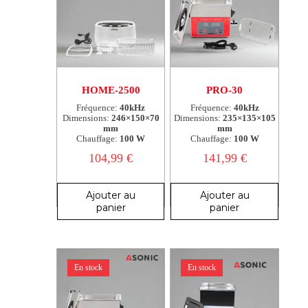
HOME-2500
PRO-30
Fréquence:
40kHz
Fréquence:
40kHz
Dimensions:
246×150×70
Dimensions:
235×135×105
mm
mm
Chauffage:
100 W
Chauffage:
100 W
104,99
€
141,99
€
Ajouter au
Ajouter au
panier
panier
En stock
En stock