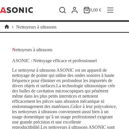
Passer
au
0,00
€
Panier
contenu
d’achat
Nettoyeurs à ultrasons
Accueil
Nettoyeurs à ultrasons
ASONIC : Nettoyage efficace et professionnel
Le nettoyeur à ultrasons ASONIC est un appareil de
nettoyage de pointe qui utilise des ondes sonores à haute
fréquence pour éliminer en profondeur les impuretés de
divers objets et surfaces.La technologie ultrasonique crée
des bulles de cavitation microscopiques qui pénètrent
même dans les plus petits interstices et nettoient
efficacement les pièces sans abrasion mécanique ni
endommagement des matériaux.Grâce à leur polyvalence,
les nettoyeurs à ultrasons conviennent aussi bien à un
usage domestique qu’à un usage professionnel exigeant
une grande précision et une excellente
reproductibilité.Les nettoyeurs à ultrasons ASONIC sont