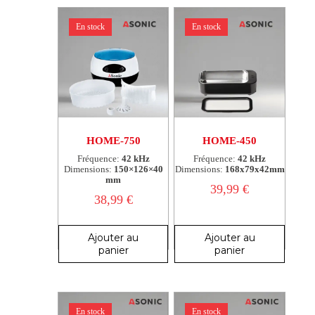
En stock
En stock
HOME-750
HOME-450
Fréquence:
42 kHz
Fréquence:
42 kHz
Dimensions:
150×126×40
Dimensions:
168x79x42mm
mm
39,99
€
38,99
€
Ajouter au
Ajouter au
panier
panier
En stock
En stock