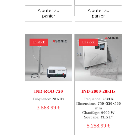
Ajouter au
Ajouter au
panier
panier
En stock
En stock
IND-ROD-720
IND-2000-28kHz
Fréquence:
28 kHz
Fréquence:
28kHz
Dimensions:
750×550×500
3.563,99
€
mm
Chauffage:
6000 W
Soupape:
YES 1″
5.258,99
€