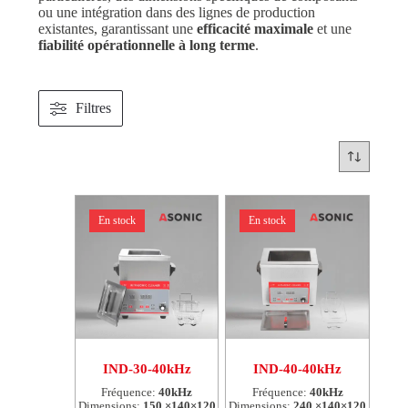
ou une intégration dans des lignes de production
existantes, garantissant une
efficacité maximale
et une
fiabilité opérationnelle à long terme
.
Filtres
En stock
En stock
IND-30-40kHz
IND-40-40kHz
Fréquence:
40kHz
Fréquence:
40kHz
Dimensions:
150 ×140×120
Dimensions:
240 ×140×120