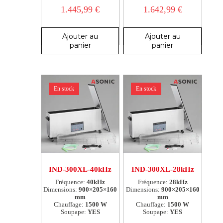
1.445,99
€
1.642,99
€
Ajouter au
Ajouter au
panier
panier
En stock
En stock
IND-300XL-40kHz
IND-300XL-28kHz
Fréquence:
40kHz
Fréquence:
28kHz
Dimensions:
900×205×160
Dimensions:
900×205×160
mm
mm
Chauffage:
1500 W
Chauffage:
1500 W
Soupape:
YES
Soupape:
YES