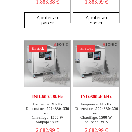
1.883,38
€
1.883,99
€
Ajouter au
Ajouter au
panier
panier
En stock
En stock
IND-600-28kHz
IND-600-40kHz
Fréquence:
28kHz
Fréquence:
40 kHz
Dimensions:
500×330×350
Dimensions:
500×330×350
mm
mm
Chauffage:
1500 W
Chauffage:
1500 W
Soupape:
YES
Soupape:
YES
2.882,99
€
2.882,99
€