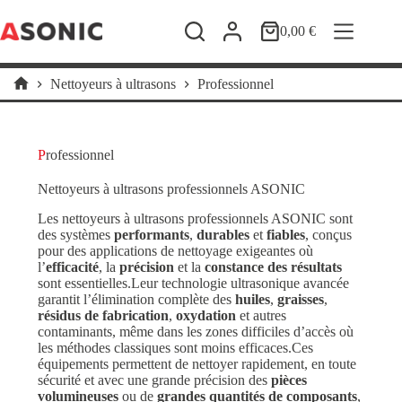
Passer
au
0,00
€
Panier
contenu
d’achat
Nettoyeurs à ultrasons
Professionnel
Accueil
Professionnel
Nettoyeurs à ultrasons professionnels ASONIC
Les nettoyeurs à ultrasons professionnels ASONIC sont
des systèmes
performants
,
durables
et
fiables
, conçus
pour des applications de nettoyage exigeantes où
l’
efficacité
, la
précision
et la
constance des résultats
sont essentielles.Leur technologie ultrasonique avancée
garantit l’élimination complète des
huiles
,
graisses
,
résidus de fabrication
,
oxydation
et autres
contaminants, même dans les zones difficiles d’accès où
les méthodes classiques sont moins efficaces.Ces
équipements permettent de nettoyer rapidement, en toute
sécurité et avec une grande précision des
pièces
volumineuses
ou de
grandes quantités de composants
,