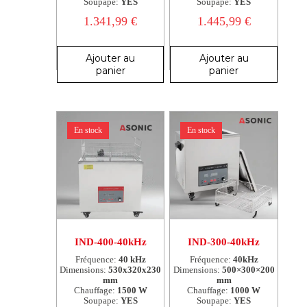
Soupape:
YES
Soupape:
YES
1.341,99
€
1.445,99
€
Ajouter au
Ajouter au
panier
panier
En stock
En stock
IND-400-40kHz
IND-300-40kHz
Fréquence:
40 kHz
Fréquence:
40kHz
Dimensions:
530x320x230
Dimensions:
500×300×200
mm
mm
Chauffage:
1500 W
Chauffage:
1000 W
Soupape:
YES
Soupape:
YES