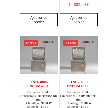
12.603,99
€
Ajouter au
Ajouter au
panier
panier
En stock
En stock
IND-3000-
IND-7800-
PNEUMATIC
PNEUMATIC
Fréquence:
28kHz
Fréquence:
28kHz
Dimensions:
1000×695×480
Dimensions:
1400×800×700
mm
mm
Chauffage:
9000 W
Chauffage:
9000 W
Soupape:
YES 1"
Soupape:
YES 1"