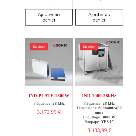
Ajouter au
Ajouter au
panier
panier
En stock
En stock
IND-PLATE-1800W
IND-1000-28kHz
Fréquence:
28 kHz
Fréquence:
28 kHz
Dimensions:
600×400×400
3.172,99
€
mmx
Chauffage:
3000 W
Soupape:
YES 1″
3.433,99
€