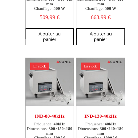
mm
mm
Chauffage:
500 W
Chauffage:
500 W
509,99
€
663,99
€
Ajouter au
Ajouter au
panier
panier
En stock
En stock
IND-80-40kHz
IND-130-40kHz
Fréquence:
40kHz
Fréquence:
40kHz
Dimensions:
300×150×180
Dimensions:
300×240×180
mm
mm