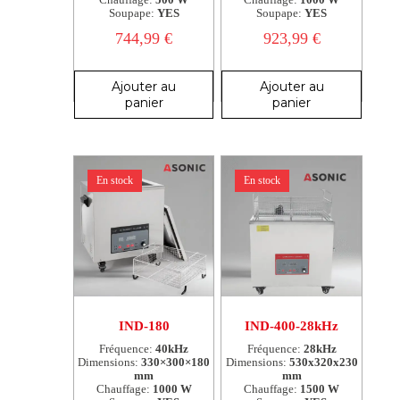
Chauffage:
500 W
Chauffage:
1000 W
Soupape:
YES
Soupape:
YES
744,99
€
923,99
€
Ajouter au
Ajouter au
panier
panier
En stock
En stock
IND-180
IND-400-28kHz
Fréquence:
40kHz
Fréquence:
28kHz
Dimensions:
330×300×180
Dimensions:
530x320x230
mm
mm
Chauffage:
1000 W
Chauffage:
1500 W