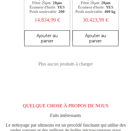
Filtre 20μm:
20μm
Filtre 20μm:
20μm
Écumeur d'huile:
YES
Écumeur d'huile:
YES
Poids soulevable:
200
Poids soulevable:
400 kg
14.834,99
€
30.423,99
€
Ajouter au
Ajouter au
panier
panier
Plus aucun produits à charger
QUELQUE CHOSE À PROPOS DE NOUS
Faits intéressants
Le nettoyage par ultrasons est un procédé fascinant qui utilise des
ondes sonores et des millions de bulles microscopiques pour