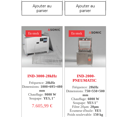
Ajouter au
Ajouter au
panier
panier
En stock
En stock
IND-3000-28kHz
IND-2000-
PNEUMATIC
Fréquence:
28kHz
Dimensions:
1000×695×480
Fréquence:
28kHz
mm
Dimensions:
750×550×500
Chauffage:
9000 W
mm
Soupape:
YES, 1″
Chauffage:
6000 W
Soupape:
YES 1″
7.605,99
€
Filtre 20μm:
20μm
Écumeur d'huile:
YES
Poids soulevable:
150 kg