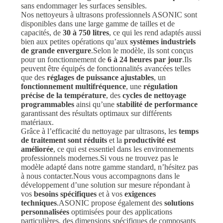
sans endommager les surfaces sensibles.
Nos nettoyeurs à ultrasons professionnels ASONIC sont
disponibles dans une large gamme de tailles et de
capacités, de
30 à 750 litres
, ce qui les rend adaptés aussi
bien aux petites opérations qu’aux
systèmes industriels
de grande envergure
.Selon le modèle, ils sont conçus
pour un fonctionnement de
6 à 24 heures par jour
.Ils
peuvent être équipés de fonctionnalités avancées telles
que des
réglages de puissance ajustables
, un
fonctionnement multifréquence
, une
régulation
précise de la température
, des
cycles de nettoyage
programmables
ainsi qu’une
stabilité de performance
garantissant des résultats optimaux sur différents
matériaux.
Grâce à l’efficacité du nettoyage par ultrasons, les
temps
de traitement sont réduits
et la
productivité est
améliorée
, ce qui est essentiel dans les environnements
professionnels modernes.Si vous ne trouvez pas le
modèle adapté dans notre gamme standard, n’hésitez pas
à nous contacter.Nous vous accompagnons dans le
développement d’une solution sur mesure répondant à
vos
besoins spécifiques
et à vos
exigences
techniques
.ASONIC propose également des
solutions
personnalisées
optimisées pour des applications
particulières, des dimensions spécifiques de composants