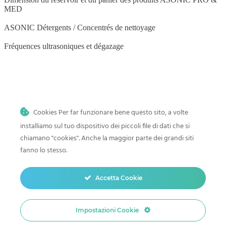
MED
ASONIC Détergents / Concentrés de nettoyage
Fréquences ultrasoniques et dégazage
BLOG
Cookies Per far funzionare bene questo sito, a volte
Nettoyage par ultrasons à domicile
installiamo sul tuo dispositivo dei piccoli file di dati che si
Histoire et progrès du nettoyage par ultrasons
chiamano "cookies". Anche la maggior parte dei grandi siti
fanno lo stesso.
Comment nettoyer les jouets de bébé dans un nettoyeur à ultrasons
Nettoyage par ultrasons des pinceaux de maquillage
Accetta Cookie
Nettoyage par ultrasons des légumes et des fruits
Impostazioni Cookie