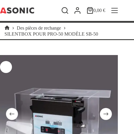
Passer
au
0,00
€
Panier
contenu
d’achat
Des pièces de rechange
Accueil
SILENTBOX POUR PRO-50 MODÈLE SB-50