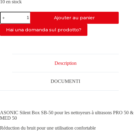
10 en stock
quantité
Ajouter au panier
de
SILENTBOX
POUR
Hai una domanda sul prodotto?
PRO-
50
MODÈLE
SB-
50
Description
DOCUMENTI
ASONIC Silent Box SB-50 pour les nettoyeurs à ultrasons PRO 50 &
MED 50
Réduction du bruit pour une utilisation confortable