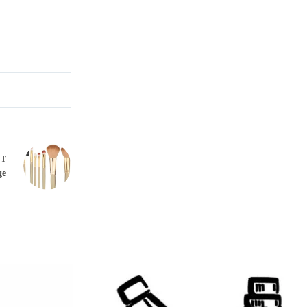
NT
ge