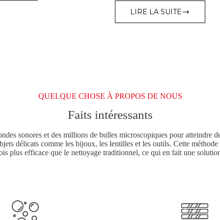
LTRASONIQUE
NDUSTRIEL
LIRE LA SUITE
DIMENSION
SONIC
DU
RÉSERVOIR
ET
DU
PANIER
DES
PRODUITS
ASONIC
PRO
QUELQUE CHOSE À PROPOS DE NOUS
&
Faits intéressants
MED
 ondes sonores et des millions de bulles microscopiques pour atteindre d
 objets délicats comme les bijoux, les lentilles et les outils. Cette méthod
ois plus efficace que le nettoyage traditionnel, ce qui en fait une soluti