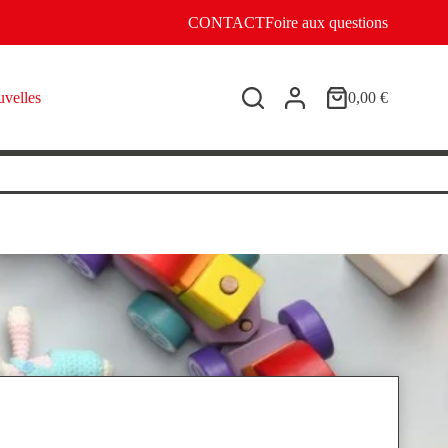
CONTACT
Foire aux questions
velles
0,00
€
Panier
d’achat