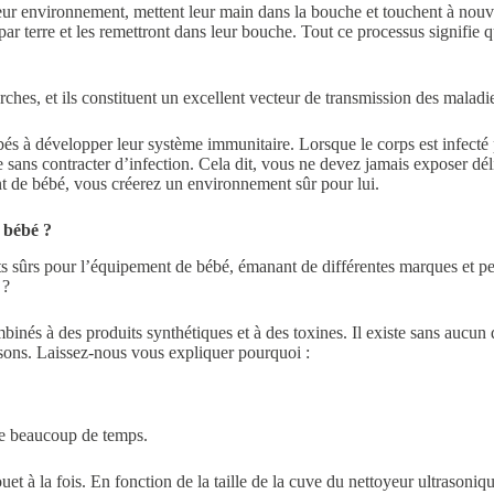
eur environnement, mettent leur main dans la bouche et touchent à nouvea
s par terre et les remettront dans leur bouche. Tout ce processus signifie
ches, et ils constituent un excellent vecteur de transmission des maladie
ébés à développer leur système immunitaire. Lorsque le corps est infecté 
 sans contracter d’infection. Cela dit, vous ne devez jamais exposer déli
ent de bébé, vous créerez un environnement sûr pour lui.
e bébé ?
nts sûrs pour l’équipement de bébé, émanant de différentes marques et p
 ?
inés à des produits synthétiques et à des toxines. Il existe sans aucun d
rasons. Laissez-nous vous expliquer pourquoi :
dre beaucoup de temps.
uet à la fois. En fonction de la taille de la cuve du nettoyeur ultrasoniq