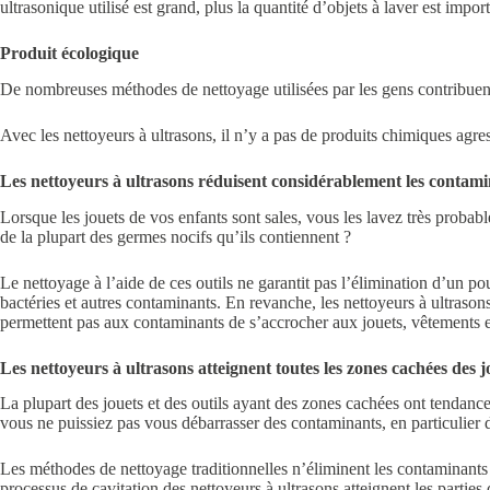
ultrasonique utilisé est grand, plus la quantité d’objets à laver est imp
Produit écologique
De nombreuses méthodes de nettoyage utilisées par les gens contribu
Avec les nettoyeurs à ultrasons, il n’y a pas de produits chimiques agres
Les nettoyeurs à ultrasons réduisent considérablement les contam
Lorsque les jouets de vos enfants sont sales, vous les lavez très proba
de la plupart des germes nocifs qu’ils contiennent ?
Le nettoyage à l’aide de ces outils ne garantit pas l’élimination d’un 
bactéries et autres contaminants. En revanche, les nettoyeurs à ultrason
permettent pas aux contaminants de s’accrocher aux jouets, vêtements et
Les nettoyeurs à ultrasons atteignent toutes les zones cachées des jo
La plupart des jouets et des outils ayant des zones cachées ont tendance
vous ne puissiez pas vous débarrasser des contaminants, en particulier d
Les méthodes de nettoyage traditionnelles n’éliminent les contaminants q
processus de cavitation des nettoyeurs à ultrasons atteignent les parties