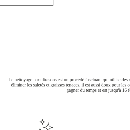
LES
U
OBJETS
I
LES
A
PLUS
COMPLIQUÉS
À
NETTOYER
Le nettoyage par ultrasons est un procédé fascinant qui utilise des
éliminer les saletés et graisses tenaces, il est aussi doux pour les
gagner du temps et est jusqu'à 16 f