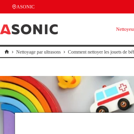
Passer
ASONIC
au
contenu
Nettoyeur
Nettoyage par ultrasons
Comment nettoyer les jouets de béb
Accueil