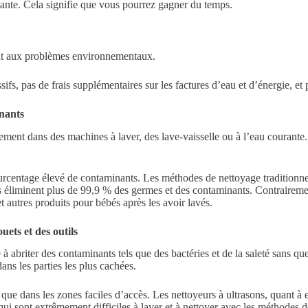
ortante. Cela signifie que vous pourrez gagner du temps.
ent aux problèmes environnementaux.
sifs, pas de frais supplémentaires sur les factures d’eau et d’énergie, et
inants
blement dans des machines à laver, des lave-vaisselle ou à l’eau courant
pourcentage élevé de contaminants. Les méthodes de nettoyage traditionne
s éliminent plus de 99,9 % des germes et des contaminants. Contrairement
 autres produits pour bébés après les avoir lavés.
uets et des outils
 à abriter des contaminants tels que des bactéries et de la saleté sans 
ans les parties les plus cachées.
ue dans les zones faciles d’accès. Les nettoyeurs à ultrasons, quant à eu
 qui sont extrêmement difficiles à laver et à nettoyer avec les méthodes d