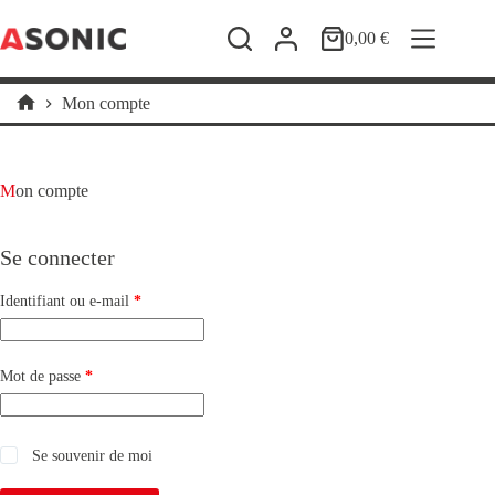
Passer
au
0,00
€
Panier
contenu
d’achat
Mon compte
Accueil
Mon compte
Se connecter
Obligatoire
Identifiant ou e-mail
*
Obligatoire
Mot de passe
*
Se souvenir de moi