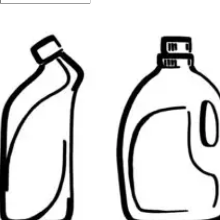
DU
RÉSERVOIR
ET
DU
PANIER
DES
PRODUITS
ASONIC
PRO
&
MED