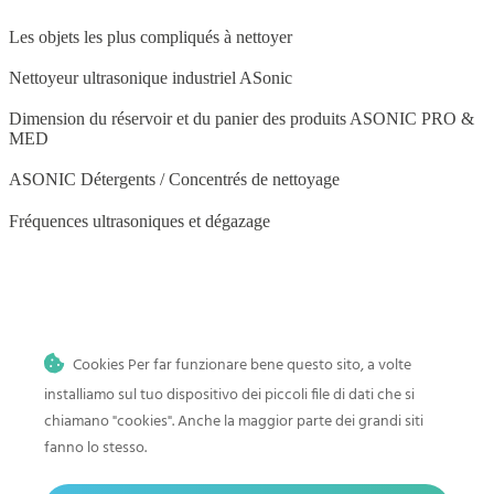
Les objets les plus compliqués à nettoyer
Nettoyeur ultrasonique industriel ASonic
Dimension du réservoir et du panier des produits ASONIC PRO &
MED
ASONIC Détergents / Concentrés de nettoyage
Fréquences ultrasoniques et dégazage
BLOG
Cookies Per far funzionare bene questo sito, a volte
Nettoyage par ultrasons à domicile
installiamo sul tuo dispositivo dei piccoli file di dati che si
Histoire et progrès du nettoyage par ultrasons
chiamano "cookies". Anche la maggior parte dei grandi siti
fanno lo stesso.
Comment nettoyer les jouets de bébé dans un nettoyeur à ultrasons
Nettoyage par ultrasons des pinceaux de maquillage