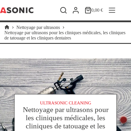
Passer
au
0,00
€
Panier
contenu
d’achat
Nettoyage par ultrasons
Accueil
Nettoyage par ultrasons pour les cliniques médicales, les cliniques
de tatouage et les cliniques dentaires
ULTRASONIC CLEANING
Nettoyage par ultrasons pour
les cliniques médicales, les
cliniques de tatouage et les