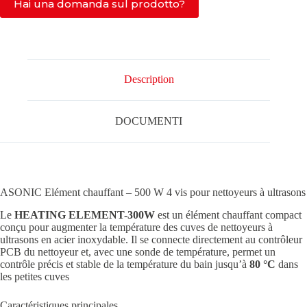
HEATING
Hai una domanda sul prodotto?
ELEMENT-
500W
4
vis
Description
DOCUMENTI
ASONIC Elément chauffant – 500 W 4 vis pour nettoyeurs à ultrasons
Le
HEATING ELEMENT-300W
est un élément chauffant compact
conçu pour augmenter la température des cuves de nettoyeurs à
ultrasons en acier inoxydable. Il se connecte directement au contrôleur
PCB du nettoyeur et, avec une sonde de température, permet un
contrôle précis et stable de la température du bain jusqu’à
80 °C
dans
les petites cuves
Caractéristiques principales