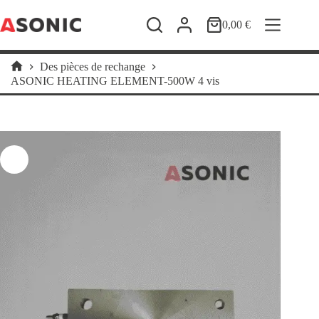
Passer
au
0,00
€
Panier
contenu
d’achat
Des pièces de rechange
Accueil
ASONIC HEATING ELEMENT-500W 4 vis