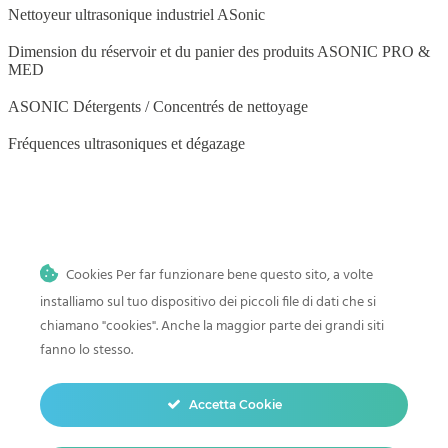
Nettoyeur ultrasonique industriel ASonic
Dimension du réservoir et du panier des produits ASONIC PRO &
MED
ASONIC Détergents / Concentrés de nettoyage
Fréquences ultrasoniques et dégazage
BLOG
Cookies Per far funzionare bene questo sito, a volte
Nettoyage par ultrasons à domicile
installiamo sul tuo dispositivo dei piccoli file di dati che si
Histoire et progrès du nettoyage par ultrasons
chiamano "cookies". Anche la maggior parte dei grandi siti
fanno lo stesso.
Comment nettoyer les jouets de bébé dans un nettoyeur à ultrasons
Nettoyage par ultrasons des pinceaux de maquillage
Accetta Cookie
Nettoyage par ultrasons des légumes et des fruits