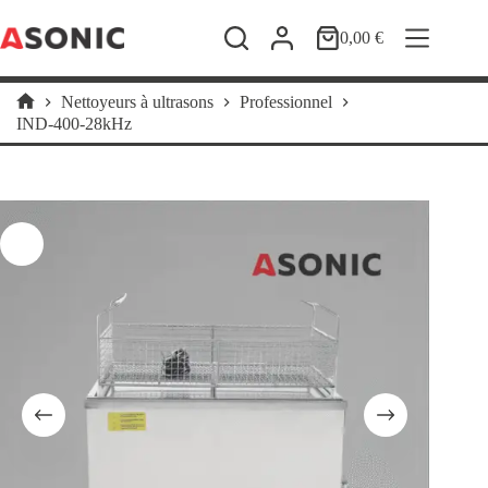
Passer
au
0,00
€
Panier
contenu
d’achat
Nettoyeurs à ultrasons
Professionnel
Accueil
IND-400-28kHz