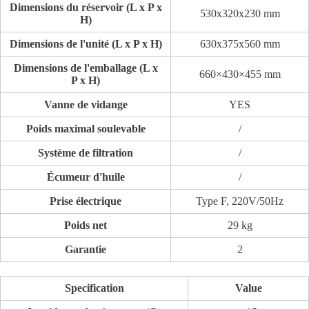
Dimensions du réservoir (L x P x
530x320x230 mm
H)
Dimensions de l'unité (L x P x H)
630x375x560 mm
Dimensions de l'emballage (L x
660×430×455 mm
P x H)
Vanne de vidange
YES
Poids maximal soulevable
/
Système de filtration
/
Écumeur d'huile
/
Prise électrique
Type F, 220V/50Hz
Poids net
29 kg
Garantie
2
Specification
Value