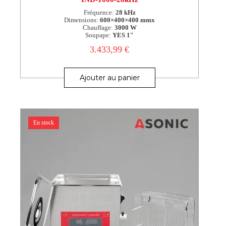
Fréquence:
28 kHz
Dimensions:
600×400×400 mmx
Chauffage:
3000 W
Soupape:
YES 1″
3.433,99
€
Ajouter au panier
En stock