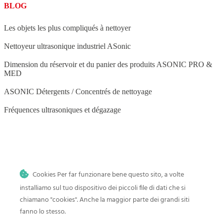
BLOG
Les objets les plus compliqués à nettoyer
Nettoyeur ultrasonique industriel ASonic
Dimension du réservoir et du panier des produits ASONIC PRO &
MED
ASONIC Détergents / Concentrés de nettoyage
Fréquences ultrasoniques et dégazage
BLOG
Cookies Per far funzionare bene questo sito, a volte
Nettoyage par ultrasons à domicile
installiamo sul tuo dispositivo dei piccoli file di dati che si
Histoire et progrès du nettoyage par ultrasons
chiamano "cookies". Anche la maggior parte dei grandi siti
fanno lo stesso.
Comment nettoyer les jouets de bébé dans un nettoyeur à ultrasons