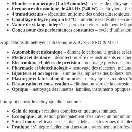
Minuterie numérique (1 à 99 minutes)
– cycles de nettoyage pr
Fréquence ultrasonique de 40 kHz (240 W)
– nettoyage effica
4 transducteurs
– répartition uniforme des ondes ultrasoniques.
Chauffage intégré jusqu’à 80 °C
– améliore les résultats en ad
Vanne de vidange intégrée
– permet de vider facilement le liqu
Conçu pour des performances constantes
– cycle d’utilisatio
Applications du nettoyeur ultrasonique ASONIC PRO & MED
Automobile et mécanique
– élimine le carbone, la graisse et les
Médical et dentaire
– désinfection sûre des instruments en acier 
Électronique et pièces de précision
– nettoyage précis des circu
Pharmacie et biotechnologie
– nettoyage des réacteurs, mélange
Bijouterie et horlogerie
– élimine les impuretés des boîtiers, brac
Plasturgie et fabrication de moules
– nettoyage des moules d’inj
Restauration et conservation
– élimination sûre de la corrosion 
Optique
– nettoyage des lunettes, lentilles, instruments optique
Pourquoi choisir le nettoyage ultrasonique ?
Gain de temps :
résultats complets en quelques minutes.
Écologique :
utilisation principalement d’eau avec un minimum 
Sûr et doux :
efficace sur les objets délicats et les zones difficile
Pratique :
s’intègre facilement dans tout environnement profess