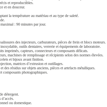
écis et reproductibles.
ce et en douceur.
aptant la température au matériau et au type de saleté.
ide.
n maximal : 90 minutes par jour.
 salissures des injecteurs, carburateurs, pièces de frein et blocs moteurs.
inoxydable, outils dentaires, verrerie et équipements de laboratoire.
its imprimés, capteurs, connecteurs et composants délicats.
urs, machines de remplissage et récipients selon des normes élevées.
elets et bijoux avant finition.
ection, matrices d’extrusion et outillages.
et des résidus sur objets anciens, pièces et artefacts métalliques.
s et composants photographiques.
de détergent.
s d’accès.
ionnel ou domestique.