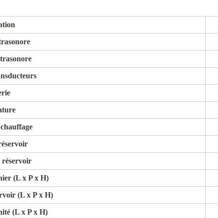
ation
trasonore
trasonore
nsducteurs
rie
ture
 chauffage
éservoir
 réservoir
ier (L x P x H)
voir (L x P x H)
ité (L x P x H)