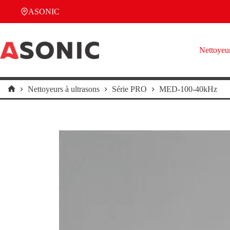
Passer
ASONIC
au
contenu
Nettoyeur
Nettoyeurs à ultrasons
Série PRO
MED-100-40kHz
Accueil