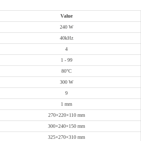
Value
240 W
40kHz
4
1 - 99
80°C
300 W
9
1 mm
270×220×110 mm
300×240×150 mm
325×270×310 mm