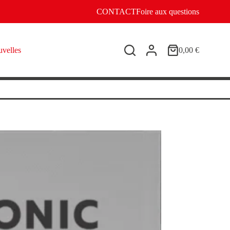
CONTACT
Foire aux questions
velles
0,00
€
Panier
d’achat