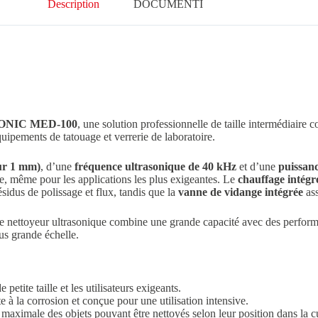
Description
DOCUMENTI
ASONIC MED-100
, une solution professionnelle de taille intermédiaire 
quipements de tatouage et verrerie de laboratoire.
eur 1 mm)
, d’une
fréquence ultrasonique de 40 kHz
et d’une
puissanc
e, même pour les applications les plus exigeantes. Le
chauffage intégr
ésidus de polissage et flux, tandis que la
vanne de vidange intégrée
ass
, ce nettoyeur ultrasonique combine une grande capacité avec des perfor
lus grande échelle.
petite taille et les utilisateurs exigeants.
te à la corrosion et conçue pour une utilisation intensive.
e maximale des objets pouvant être nettoyés selon leur position dans la c