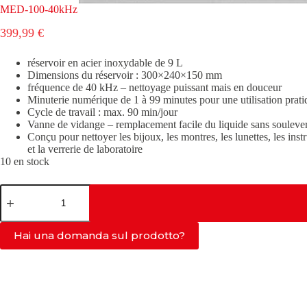
MED-100-40kHz
399,99
€
réservoir en acier inoxydable de 9 L
Dimensions du réservoir : 300×240×150 mm
fréquence de 40 kHz – nettoyage puissant mais en douceur
Minuterie numérique de 1 à 99 minutes pour une utilisation prati
Cycle de travail : max. 90 min/jour
Vanne de vidange – remplacement facile du liquide sans soulever
Conçu pour nettoyer les bijoux, les montres, les lunettes, les inst
et la verrerie de laboratoire
10 en stock
quantité
de
MED-
100-
Hai una domanda sul prodotto?
40kHz