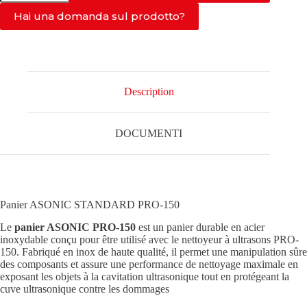
PANIER
EN
Hai una domanda sul prodotto?
FIL
DE
FER
ASONIC-
PRO-
150
Description
DOCUMENTI
Panier ASONIC STANDARD PRO-150
Le
panier ASONIC PRO-150
est un panier durable en acier
inoxydable conçu pour être utilisé avec le nettoyeur à ultrasons PRO-
150. Fabriqué en inox de haute qualité, il permet une manipulation sûre
des composants et assure une performance de nettoyage maximale en
exposant les objets à la cavitation ultrasonique tout en protégeant la
cuve ultrasonique contre les dommages