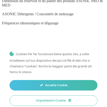
Dimension du réservoir et du panier des produits ASONIC PRO &
MED
ASONIC Détergents / Concentrés de nettoyage
Fréquences ultrasoniques et dégazage
BLOG
Cookies Per far funzionare bene questo sito, a volte
Nettoyage par ultrasons à domicile
installiamo sul tuo dispositivo dei piccoli file di dati che si
Histoire et progrès du nettoyage par ultrasons
chiamano "cookies". Anche la maggior parte dei grandi siti
fanno lo stesso.
Comment nettoyer les jouets de bébé dans un nettoyeur à ultrasons
Nettoyage par ultrasons des pinceaux de maquillage
Accetta Cookie
Nettoyage par ultrasons des légumes et des fruits
Impostazioni Cookie