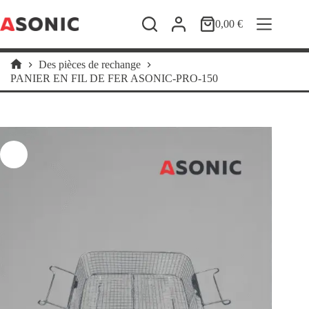
Passer
au
0,00
€
Panier
contenu
d’achat
Des pièces de rechange
Accueil
PANIER EN FIL DE FER ASONIC-PRO-150