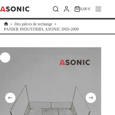
Passer
au
0,00
€
Panier
contenu
d’achat
Des pièces de rechange
Accueil
PANIER INDUSTRIEL ASONIC-IND-2000