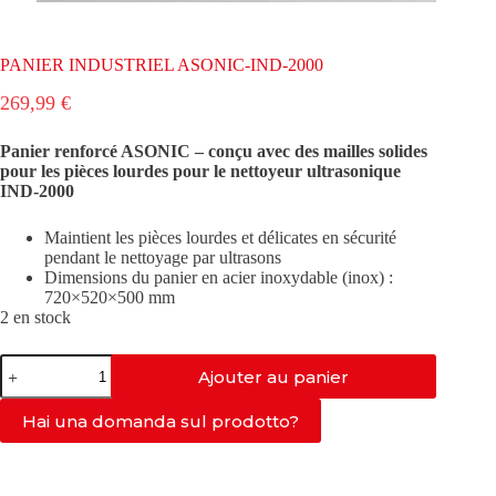
PANIER INDUSTRIEL ASONIC-IND-2000
269,99
€
Panier renforcé ASONIC – conçu avec des mailles solides
pour les pièces lourdes pour le nettoyeur ultrasonique
IND-2000
Maintient les pièces lourdes et délicates en sécurité
pendant le nettoyage par ultrasons
Dimensions du panier en acier inoxydable (inox) :
720×520×500 mm
2 en stock
quantité
Ajouter au panier
de
PANIER
INDUSTRIEL
Hai una domanda sul prodotto?
ASONIC-
IND-
2000