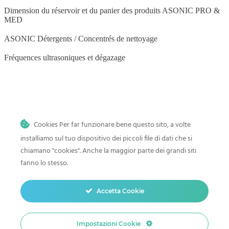
Dimension du réservoir et du panier des produits ASONIC PRO &
MED
ASONIC Détergents / Concentrés de nettoyage
Fréquences ultrasoniques et dégazage
BLOG
Cookies Per far funzionare bene questo sito, a volte
Nettoyage par ultrasons à domicile
installiamo sul tuo dispositivo dei piccoli file di dati che si
Histoire et progrès du nettoyage par ultrasons
chiamano "cookies". Anche la maggior parte dei grandi siti
fanno lo stesso.
Comment nettoyer les jouets de bébé dans un nettoyeur à ultrasons
Nettoyage par ultrasons des pinceaux de maquillage
Accetta Cookie
Nettoyage par ultrasons des légumes et des fruits
Impostazioni Cookie