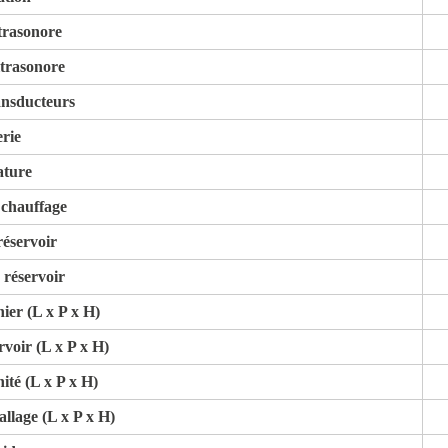
trasonore
trasonore
nsducteurs
rie
ture
 chauffage
éservoir
 réservoir
ier (L x P x H)
voir (L x P x H)
ité (L x P x H)
llage (L x P x H)