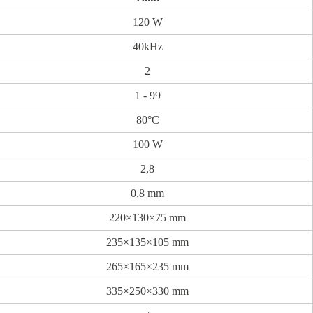
120 W
40kHz
2
1 - 99
80°C
100 W
2,8
0,8 mm
220×130×75 mm
235×135×105 mm
265×165×235 mm
335×250×330 mm