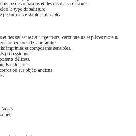
mogène des ultrasons et des résultats constants.
lon le type de salissure.
 performance stable et durable.
 et des salissures sur injecteurs, carburateurs et pièces moteur.
et équipements de laboratoire.
uits imprimés et composants sensibles.
s professionnels.
osants délicats.
tils industriels.
corrosion sur objets anciens.
es.
 d’accès.
onnel.