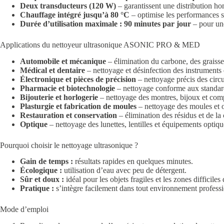
Deux transducteurs (120 W)
– garantissent une distribution ho
Chauffage intégré jusqu’à 80 °C
– optimise les performances se
Durée d’utilisation maximale : 90 minutes par jour
– pour une
Applications du nettoyeur ultrasonique ASONIC PRO & MED
Automobile et mécanique
– élimination du carbone, des graisses
Médical et dentaire
– nettoyage et désinfection des instruments 
Électronique et pièces de précision
– nettoyage précis des circ
Pharmacie et biotechnologie
– nettoyage conforme aux standard
Bijouterie et horlogerie
– nettoyage des montres, bijoux et comp
Plasturgie et fabrication de moules
– nettoyage des moules et ou
Restauration et conservation
– élimination des résidus et de la 
Optique
– nettoyage des lunettes, lentilles et équipements optiqu
Pourquoi choisir le nettoyage ultrasonique ?
Gain de temps :
résultats rapides en quelques minutes.
Écologique :
utilisation d’eau avec peu de détergent.
Sûr et doux :
idéal pour les objets fragiles et les zones difficiles
Pratique :
s’intègre facilement dans tout environnement professi
Mode d’emploi