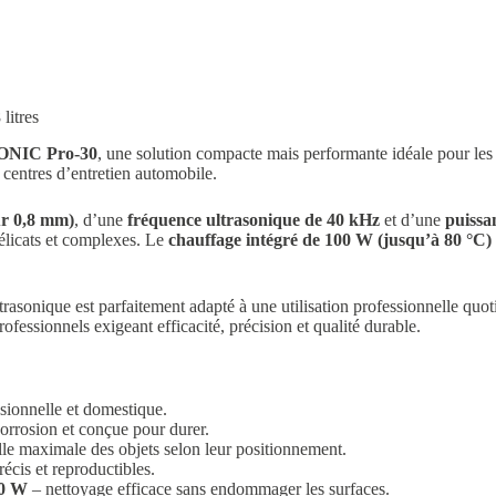
litres
SONIC Pro-30
, une solution compacte mais performante idéale pour les la
s centres d’entretien automobile.
ur 0,8 mm)
, d’une
fréquence ultrasonique de 40 kHz
et d’une
puissa
délicats et complexes. Le
chauffage intégré de 100 W (jusqu’à 80 °C)
trasonique est parfaitement adapté à une utilisation professionnelle qu
professionnels exigeant efficacité, précision et qualité durable.
ssionnelle et domestique.
corrosion et conçue pour durer.
lle maximale des objets selon leur positionnement.
écis et reproductibles.
20 W
– nettoyage efficace sans endommager les surfaces.