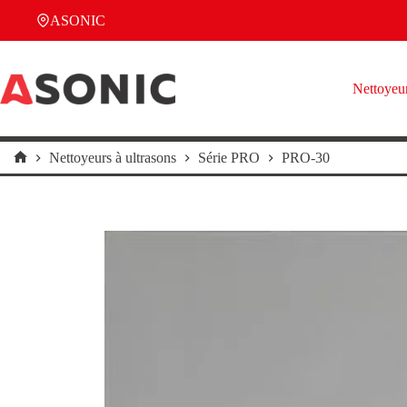
Passer
ASONIC
au
contenu
Nettoyeur
Nettoyeurs à ultrasons
Série PRO
PRO-30
Accueil