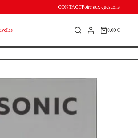
CONTACT
Foire aux questions
velles
0,00
€
Panier
d’achat