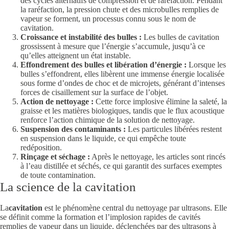
des cycles alternatifs de compression et de raréfaction. Pendant
la raréfaction, la pression chute et des microbulles remplies de
vapeur se forment, un processus connu sous le nom de
cavitation.
Croissance et instabilité des bulles :
Les bulles de cavitation
grossissent à mesure que l’énergie s’accumule, jusqu’à ce
qu’elles atteignent un état instable.
Effondrement des bulles et libération d’énergie :
Lorsque les
bulles s’effondrent, elles libèrent une immense énergie localisée
sous forme d’ondes de choc et de microjets, générant d’intenses
forces de cisaillement sur la surface de l’objet.
Action de nettoyage :
Cette force implosive élimine la saleté, la
graisse et les matières biologiques, tandis que le flux acoustique
renforce l’action chimique de la solution de nettoyage.
Suspension des contaminants :
Les particules libérées restent
en suspension dans le liquide, ce qui empêche toute
redéposition.
Rinçage et séchage :
Après le nettoyage, les articles sont rincés
à l’eau distillée et séchés, ce qui garantit des surfaces exemptes
de toute contamination.
La science de la cavitation
La
cavitation
est le phénomène central du nettoyage par ultrasons. Elle
se définit comme la formation et l’implosion rapides de cavités
remplies de vapeur dans un liquide, déclenchées par des ultrasons à