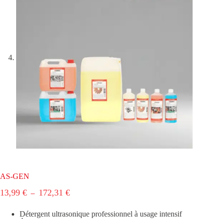
AS-GEN
Plage
13,99
€
172,31
€
–
de
prix :
Détergent ultrasonique professionnel à usage intensif
13,99 €