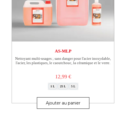
AS-MLP
Nettoyant multi-usages ; sans danger pour l'acier inoxydable,
l'acier, les plastiques, le caoutchouc, la céramique et le verre.
12,99
€
1 L
25 L
5 L
Ce
produit
Ajouter au panier
a
plusieurs
variations.
Les
options