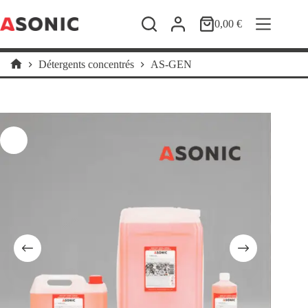
Passer
au
0,00
€
Panier
contenu
d’achat
Détergents concentrés
AS-GEN
Accueil