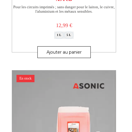
Pour les circuits imprimés ; sans danger pour le laiton, le cuivre,
l'aluminium et les métaux sensibles.
12,99
€
1 L
5 L
Ce
produit
Ajouter au panier
a
plusieurs
variations.
Les
options
En stock
peuvent
être
choisies
sur
la
page
du
produit