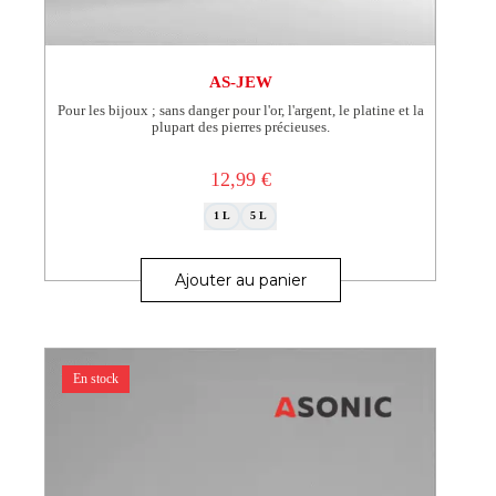
AS-JEW
Pour les bijoux ; sans danger pour l'or, l'argent, le platine et la
plupart des pierres précieuses.
12,99
€
1 L
5 L
Ce
produit
Ajouter au panier
a
plusieurs
variations.
Les
options
En stock
peuvent
être
choisies
sur
la
page