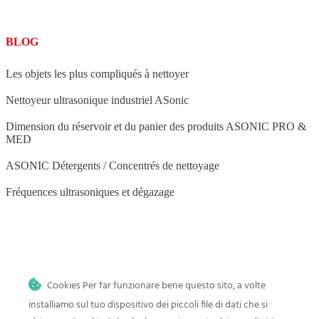
BLOG
Les objets les plus compliqués à nettoyer
Nettoyeur ultrasonique industriel ASonic
Dimension du réservoir et du panier des produits ASONIC PRO &
MED
ASONIC Détergents / Concentrés de nettoyage
Fréquences ultrasoniques et dégazage
BLOG
Cookies Per far funzionare bene questo sito, a volte
Nettoyage par ultrasons à domicile
installiamo sul tuo dispositivo dei piccoli file di dati che si
Histoire et progrès du nettoyage par ultrasons