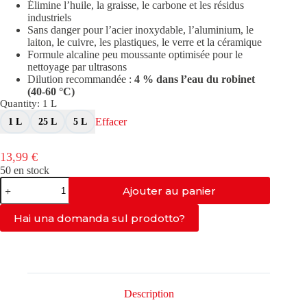
Élimine l’huile, la graisse, le carbone et les résidus
à
industriels
172,31 €
Sans danger pour l’acier inoxydable, l’aluminium, le
laiton, le cuivre, les plastiques, le verre et la céramique
Formule alcaline peu moussante optimisée pour le
nettoyage par ultrasons
Dilution recommandée :
4 % dans l’eau du robinet
(40-60 °C)
Quantity
: 1 L
Effacer
1 L
25 L
5 L
13,99
€
50 en stock
quantité
Ajouter au panier
de
AS-
GEN
Hai una domanda sul prodotto?
Description