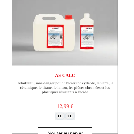
du
produit
AS-CALC
Détartrant ; sans danger pour : l'acier inoxydable, le verre, la
céramique, le titane, le laiton, les pièces chromées et les
plastiques résistants à l'acide
12,99
€
1 L
5 L
Ce
produit
Ajouter au panier