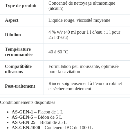
Concentré de nettoyage ultrasonique
Type de produit
(alcalin)
Aspect
Liquide rouge, viscosité moyenne
4 % v/v (40 ml pour 1 l d’eau ; 1 l pour
Dilution
25 l d’eau)
Température
40 à 60 °C
recommandée
Compatibilité
Formulation peu moussante, optimisée
ultrasons
pour la cavitation
Rincer soigneusement à l’eau du robinet
Post-traitement
et sécher complètement
Conditionnements disponibles
AS-GEN-1
– Flacon de 1 L
AS-GEN-5
– Bidon de 5 L
AS-GEN-25
– Bidon de 25 L
AS-GEN-1000
– Conteneur IBC de 1000 L