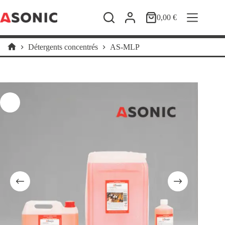
Passer
au
0,00
€
Panier
contenu
d’achat
Détergents concentrés
AS-MLP
Accueil