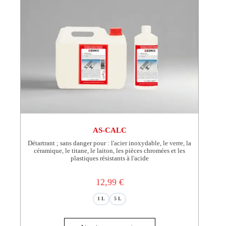
du
produit
AS-CALC
Détartrant ; sans danger pour : l'acier inoxydable, le verre, la
céramique, le titane, le laiton, les pièces chromées et les
plastiques résistants à l'acide
12,99
€
1 L
5 L
Ce
produit