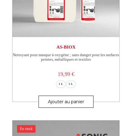
AS-BIOX
Nettoyant pour masque à oxygène ; sans danger pour les surfaces
peintes, métalliques et textiles
19,99
€
1 L
5 L
Ce
produit
Ajouter au panier
a
plusieurs
variations.
Les
options
En stock
peuvent