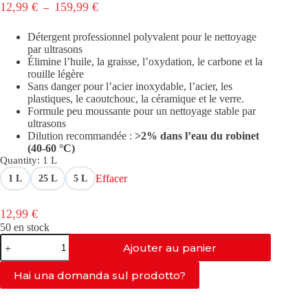
Plage
12,99
€
159,99
€
–
de
prix :
Détergent professionnel polyvalent pour le nettoyage
12,99 €
par ultrasons
à
Élimine l’huile, la graisse, l’oxydation, le carbone et la
159,99 €
rouille légère
Sans danger pour l’acier inoxydable, l’acier, les
plastiques, le caoutchouc, la céramique et le verre.
Formule peu moussante pour un nettoyage stable par
ultrasons
Dilution recommandée :
>2% dans l’eau du robinet
(40-60 °C)
Quantity
: 1 L
Effacer
1 L
25 L
5 L
12,99
€
50 en stock
quantité
Ajouter au panier
de
AS-
MLP
Hai una domanda sul prodotto?