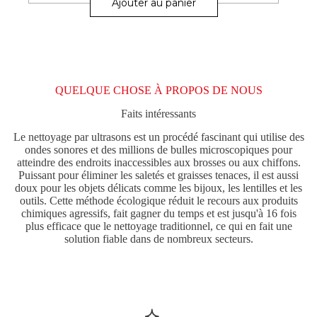
Ajouter au panier
a
plusieurs
variations.
Les
options
peuvent
être
QUELQUE CHOSE À PROPOS DE NOUS
choisies
sur
Faits intéressants
la
page
Le nettoyage par ultrasons est un procédé fascinant qui utilise des
du
ondes sonores et des millions de bulles microscopiques pour
produit
atteindre des endroits inaccessibles aux brosses ou aux chiffons.
Puissant pour éliminer les saletés et graisses tenaces, il est aussi
doux pour les objets délicats comme les bijoux, les lentilles et les
outils. Cette méthode écologique réduit le recours aux produits
chimiques agressifs, fait gagner du temps et est jusqu'à 16 fois
plus efficace que le nettoyage traditionnel, ce qui en fait une
solution fiable dans de nombreux secteurs.