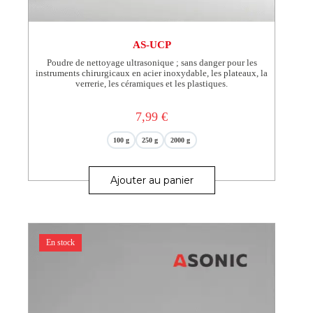
AS-UCP
Poudre de nettoyage ultrasonique ; sans danger pour les
instruments chirurgicaux en acier inoxydable, les plateaux, la
verrerie, les céramiques et les plastiques.
7,99
€
100 g
250 g
2000 g
Ce
produit
Ajouter au panier
a
plusieurs
variations.
Les
options
En stock
peuvent
être
choisies
sur
la
page