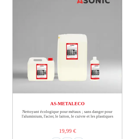
être
choisies
sur
la
page
du
produit
AS-METALECO
Nettoyant écologique pour métaux ; sans danger pour
l'aluminium, l'acier, le laiton, le cuivre et les plastiques
19,99
€