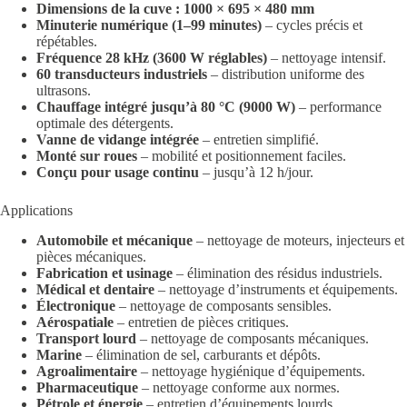
Dimensions de la cuve : 1000 × 695 × 480 mm
Minuterie numérique (1–99 minutes)
– cycles précis et
répétables.
Fréquence 28 kHz (3600 W réglables)
– nettoyage intensif.
60 transducteurs industriels
– distribution uniforme des
ultrasons.
Chauffage intégré jusqu’à 80 °C (9000 W)
– performance
optimale des détergents.
Vanne de vidange intégrée
– entretien simplifié.
Monté sur roues
– mobilité et positionnement faciles.
Conçu pour usage continu
– jusqu’à 12 h/jour.
Applications
Automobile et mécanique
– nettoyage de moteurs, injecteurs et
pièces mécaniques.
Fabrication et usinage
– élimination des résidus industriels.
Médical et dentaire
– nettoyage d’instruments et équipements.
Électronique
– nettoyage de composants sensibles.
Aérospatiale
– entretien de pièces critiques.
Transport lourd
– nettoyage de composants mécaniques.
Marine
– élimination de sel, carburants et dépôts.
Agroalimentaire
– nettoyage hygiénique d’équipements.
Pharmaceutique
– nettoyage conforme aux normes.
Pétrole et énergie
– entretien d’équipements lourds.