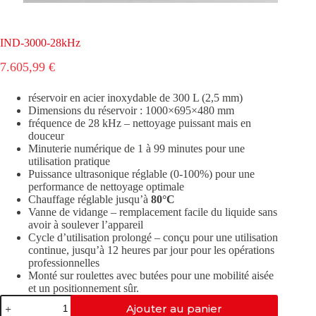
IND-3000-28kHz
7.605,99
€
réservoir en acier inoxydable de 300 L (2,5 mm)
Dimensions du réservoir : 1000×695×480 mm
fréquence de 28 kHz – nettoyage puissant mais en
douceur
Minuterie numérique de 1 à 99 minutes pour une
utilisation pratique
Puissance ultrasonique réglable (0-100%) pour une
performance de nettoyage optimale
Chauffage réglable jusqu’à
80°C
Vanne de vidange – remplacement facile du liquide sans
avoir à soulever l’appareil
Cycle d’utilisation prolongé – conçu pour une utilisation
continue, jusqu’à 12 heures par jour pour les opérations
professionnelles
Monté sur roulettes avec butées pour une mobilité aisée
et un positionnement sûr.
quantité
Ajouter au panier
de