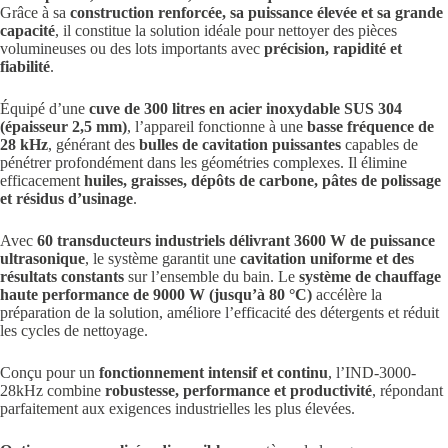
Grâce à sa
construction renforcée, sa puissance élevée et sa grande
capacité
, il constitue la solution idéale pour nettoyer des pièces
volumineuses ou des lots importants avec
précision, rapidité et
fiabilité
.
Équipé d’une
cuve de 300 litres en acier inoxydable SUS 304
(épaisseur 2,5 mm)
, l’appareil fonctionne à une
basse fréquence de
28 kHz
, générant des
bulles de cavitation puissantes
capables de
pénétrer profondément dans les géométries complexes. Il élimine
efficacement
huiles, graisses, dépôts de carbone, pâtes de polissage
et résidus d’usinage
.
Avec
60 transducteurs industriels délivrant 3600 W de puissance
ultrasonique
, le système garantit une
cavitation uniforme et des
résultats constants
sur l’ensemble du bain. Le
système de chauffage
haute performance de 9000 W (jusqu’à 80 °C)
accélère la
préparation de la solution, améliore l’efficacité des détergents et réduit
les cycles de nettoyage.
Conçu pour un
fonctionnement intensif et continu
, l’IND-3000-
28kHz combine
robustesse, performance et productivité
, répondant
parfaitement aux exigences industrielles les plus élevées.