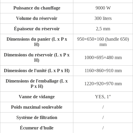
Puissance du chauffage
9000 W
Volume du réservoir
300 liters
Épaisseur du réservoir
2,5 mm
Dimensions du panier (L x P x
950×650×160 (handle 650)
H)
mm
Dimensions du réservoir (L x P x
1000×695×480 mm
H)
Dimensions de l'unité (L x P x H)
1160×860×910 mm
Dimensions de l'emballage (L x
1220×920×970 mm
P x H)
Vanne de vidange
YES, 1″
Poids maximal soulevable
/
Système de filtration
/
Écumeur d'huile
/