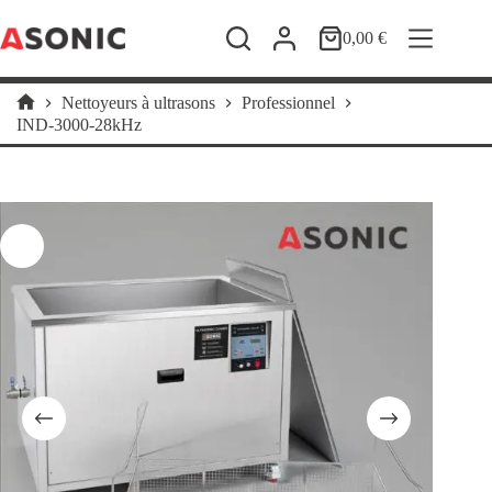
Passer
au
0,00
€
Panier
contenu
d’achat
Nettoyeurs à ultrasons
Professionnel
Accueil
IND-3000-28kHz