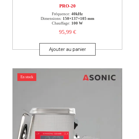
PRO-20
Fréquence:
40kHz
Dimensions:
150×137×105 mm
Chauffage:
100 W
95,99
€
Ajouter au panier
En stock