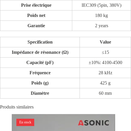
Prise électrique
IEC309 (5pin, 380V)
Poids net
180 kg
Garantie
2 years
Specification
Value
Impédance de résonance (Ω)
≤15
Capacité (pF)
±10%: 4100-4500
Fréquence
28 kHz
Poids (g)
425 g
Diamètre
60 mm
Produits similaires
En stock