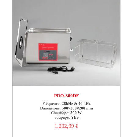
PRO-300DF
Fréquence:
28kHz & 40 kHz
Dimensions:
500×300×200 mm
Chauffage:
500 W
Soupape:
YES
1.202,99
€