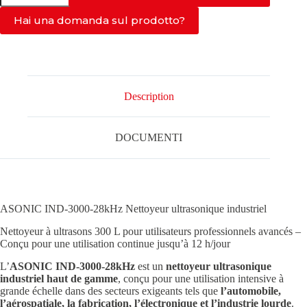
IND-
3000-
Hai una domanda sul prodotto?
28kHz
Description
DOCUMENTI
ASONIC IND-3000-28kHz Nettoyeur ultrasonique industriel
Nettoyeur à ultrasons 300 L pour utilisateurs professionnels avancés –
Conçu pour une utilisation continue jusqu’à 12 h/jour
L’
ASONIC IND-3000-28kHz
est un
nettoyeur ultrasonique
industriel haut de gamme
, conçu pour une utilisation intensive à
grande échelle dans des secteurs exigeants tels que
l’automobile,
l’aérospatiale, la fabrication, l’électronique et l’industrie lourde
.