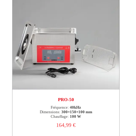
PRO-50
Fréquence:
40kHz
Dimensions:
300×150×100 mm
Chauffage:
100 W
164,99
€