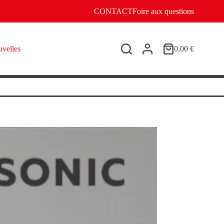
CONTACT
Foire aux questions
velles
0,00
€
Panier
d’achat