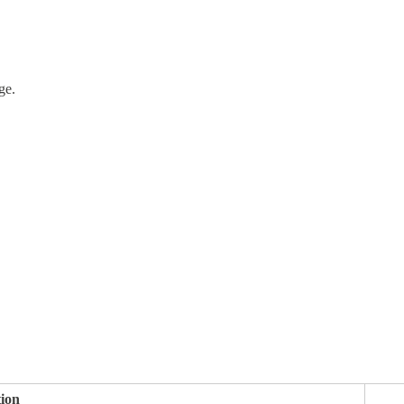
ge.
tion