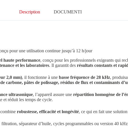
Description
DOCUMENTI
onçu pour une utilisation continue jusqu’à 12 h/jour
iel haute performance
, conçu pour les professionnels exigeants qui re
tenance et les laboratoires
. Il garantit des
résultats constants et rapi
seur 2,0 mm)
, il fonctionne à une
basse fréquence de 28 kHz
, produis
s de carbone, pâtes de polissage, résidus de flux et contaminants d’
ance ultrasonique
, l’appareil assure une
répartition homogène de l’é
e et réduit les temps de cycle.
 combine
robustesse, efficacité et longévité
, ce qui en fait une solutio
filtration, séparateur d’huile, cycles programmables ou version 40 kHz