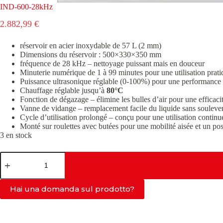
IND-600-28kHz
2.882,99
€
réservoir en acier inoxydable de 57 L (2 mm)
Dimensions du réservoir : 500×330×350 mm
fréquence de 28 kHz – nettoyage puissant mais en douceur
Minuterie numérique de 1 à 99 minutes pour une utilisation prati
Puissance ultrasonique réglable (0-100%) pour une performance 
Chauffage réglable jusqu’à
80°C
Fonction de dégazage – élimine les bulles d’air pour une efficaci
Vanne de vidange – remplacement facile du liquide sans soulever
Cycle d’utilisation prolongé – conçu pour une utilisation continu
Monté sur roulettes avec butées pour une mobilité aisée et un po
3 en stock
quantité
de
IND-
600-
Hai una domanda sul prodotto?
28kHz