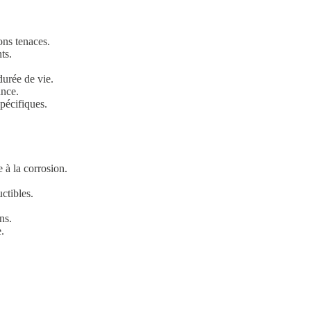
ons tenaces.
ts.
urée de vie.
ance.
pécifiques.
 à la corrosion.
ctibles.
ns.
.