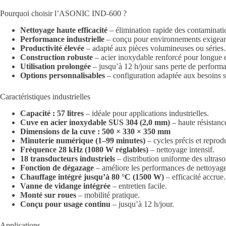
Pourquoi choisir l’ASONIC IND-600 ?
Nettoyage haute efficacité
– élimination rapide des contaminati
Performance industrielle
– conçu pour environnements exigean
Productivité élevée
– adapté aux pièces volumineuses ou séries.
Construction robuste
– acier inoxydable renforcé pour longue d
Utilisation prolongée
– jusqu’à 12 h/jour sans perte de perform
Options personnalisables
– configuration adaptée aux besoins s
Caractéristiques industrielles
Capacité : 57 litres
– idéale pour applications industrielles.
Cuve en acier inoxydable SUS 304 (2,0 mm)
– haute résistance
Dimensions de la cuve : 500 × 330 × 350 mm
Minuterie numérique (1–99 minutes)
– cycles précis et reprodu
Fréquence 28 kHz (1080 W réglables)
– nettoyage intensif.
18 transducteurs industriels
– distribution uniforme des ultraso
Fonction de dégazage
– améliore les performances de nettoyage
Chauffage intégré jusqu’à 80 °C (1500 W)
– efficacité accrue.
Vanne de vidange intégrée
– entretien facile.
Monté sur roues
– mobilité pratique.
Conçu pour usage continu
– jusqu’à 12 h/jour.
Applications