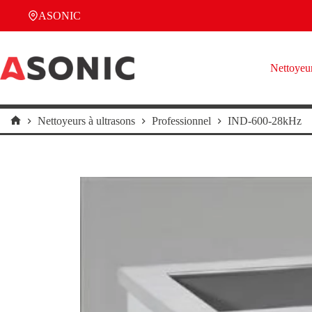
Passer
ASONIC
au
contenu
Nettoyeur
Nettoyeurs à ultrasons
Professionnel
IND-600-28kHz
Accueil