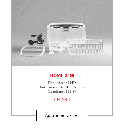
HOME-2500
Fréquence:
40kHz
Dimensions:
246×150×70 mm
Chauffage:
100 W
104,99
€
Ajouter au panier