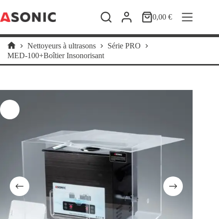
Passer
au
0,00
€
Panier
contenu
d’achat
Nettoyeurs à ultrasons
Série PRO
Accueil
MED-100+Boîtier Insonorisant