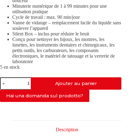
douceur
Minuterie numérique de 1 à 99 minutes pour une
utilisation pratique
Cycle de travail : max. 90 min/jour
Vanne de vidange – remplacement facile du liquide sans
soulever l’appareil
Silent Box – inclus pour réduire le bruit
Conçu pour nettoyer les bijoux, les montres, les
lunettes, les instruments dentaires et chirurgicaux, les
petits outils, les carburateurs, les composants
électroniques, le matériel de tatouage et la verrerie de
laboratoire
5 en stock
quantité
Ajouter au panier
de
MED-
100+Boîtier
Hai una domanda sul prodotto?
Insonorisant
Description