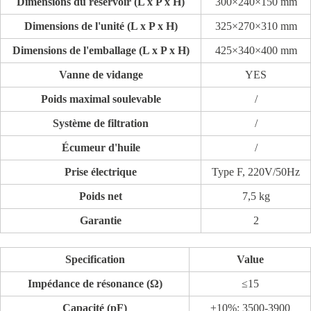
Dimensions du réservoir (L x P x H)
300×240×150 mm
Dimensions de l'unité (L x P x H)
325×270×310 mm
Dimensions de l'emballage (L x P x H)
425×340×400 mm
Vanne de vidange
YES
Poids maximal soulevable
/
Système de filtration
/
Écumeur d'huile
/
Prise électrique
Type F, 220V/50Hz
Poids net
7,5 kg
Garantie
2
Specification
Value
Impédance de résonance (Ω)
≤15
Capacité (pF)
±10%: 3500-3900