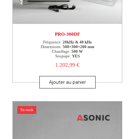
PRO-300DF
Fréquence:
28kHz & 40 kHz
Dimensions:
500×300×200 mm
Chauffage:
500 W
Soupape:
YES
1.202,99
€
Ajouter au panier
En stock