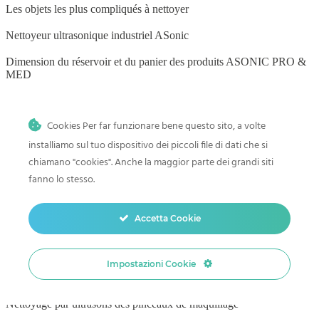
Les objets les plus compliqués à nettoyer
Nettoyeur ultrasonique industriel ASonic
Dimension du réservoir et du panier des produits ASONIC PRO &
MED
ASONIC Détergents / Concentrés de nettoyage
Cookies Per far funzionare bene questo sito, a volte
Fréquences ultrasoniques et dégazage
installiamo sul tuo dispositivo dei piccoli file di dati che si
chiamano "cookies". Anche la maggior parte dei grandi siti
fanno lo stesso.
BLOG
Accetta Cookie
Nettoyage par ultrasons à domicile
Histoire et progrès du nettoyage par ultrasons
Impostazioni Cookie
Comment nettoyer les jouets de bébé dans un nettoyeur à ultrasons
Nettoyage par ultrasons des pinceaux de maquillage