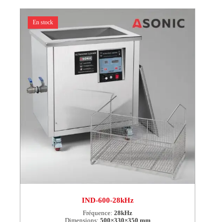
En stock
IND-600-28kHz
Fréquence:
28kHz
Dimensions:
500×330×350 mm