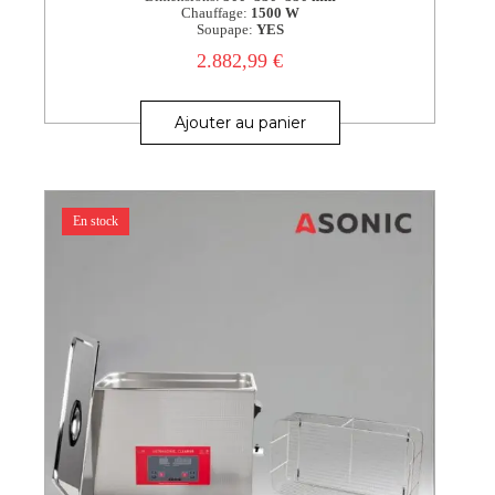
Chauffage:
1500 W
Soupape:
YES
2.882,99
€
Ajouter au panier
En stock