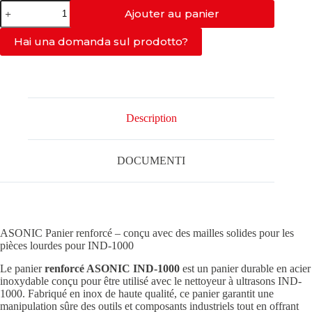
quantité
Ajouter au panier
de
PANIER
INDUSTRIEL
Hai una domanda sul prodotto?
ASONIC-
IND-
1000
Description
DOCUMENTI
ASONIC Panier renforcé – conçu avec des mailles solides pour les
pièces lourdes pour IND-1000
Le panier
renforcé ASONIC IND-1000
est un panier durable en acier
inoxydable conçu pour être utilisé avec le nettoyeur à ultrasons IND-
1000. Fabriqué en inox de haute qualité, ce panier garantit une
manipulation sûre des outils et composants industriels tout en offrant