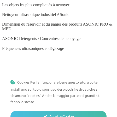
Les objets les plus compliqués à nettoyer
Nettoyeur ultrasonique industriel ASonic
Dimension du réservoir et du panier des produits ASONIC PRO &
MED
ASONIC Détergents / Concentrés de nettoyage
Fréquences ultrasoniques et dégazage
BLOG
Cookies Per far funzionare bene questo sito, a volte
Nettoyage par ultrasons à domicile
installiamo sul tuo dispositivo dei piccoli file di dati che si
Histoire et progrès du nettoyage par ultrasons
chiamano "cookies". Anche la maggior parte dei grandi siti
fanno lo stesso.
Comment nettoyer les jouets de bébé dans un nettoyeur à ultrasons
Nettoyage par ultrasons des pinceaux de maquillage
Accetta Cookie