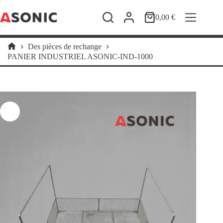
Passer
au
0,00
€
Panier
contenu
d’achat
Des pièces de rechange
Accueil
PANIER INDUSTRIEL ASONIC-IND-1000