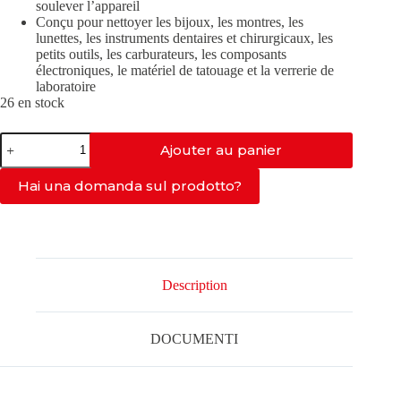
soulever l’appareil
Conçu pour nettoyer les bijoux, les montres, les
lunettes, les instruments dentaires et chirurgicaux, les
petits outils, les carburateurs, les composants
électroniques, le matériel de tatouage et la verrerie de
laboratoire
26 en stock
quantité
Ajouter au panier
de
PRO-
150-
Hai una domanda sul prodotto?
40kHz
Description
DOCUMENTI