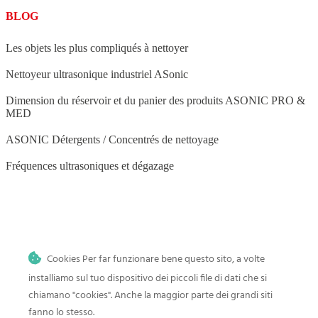
BLOG
Les objets les plus compliqués à nettoyer
Nettoyeur ultrasonique industriel ASonic
Dimension du réservoir et du panier des produits ASONIC PRO &
MED
ASONIC Détergents / Concentrés de nettoyage
Fréquences ultrasoniques et dégazage
BLOG
Cookies Per far funzionare bene questo sito, a volte
Nettoyage par ultrasons à domicile
installiamo sul tuo dispositivo dei piccoli file di dati che si
Histoire et progrès du nettoyage par ultrasons
chiamano "cookies". Anche la maggior parte dei grandi siti
fanno lo stesso.
Comment nettoyer les jouets de bébé dans un nettoyeur à ultrasons