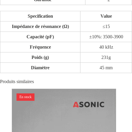
Specification
Value
Impédance de résonance (Ω)
≤15
Capacité (pF)
±10%: 3500-3900
Fréquence
40 kHz
Poids (g)
231g
Diamètre
45 mm
Produits similaires
En stock