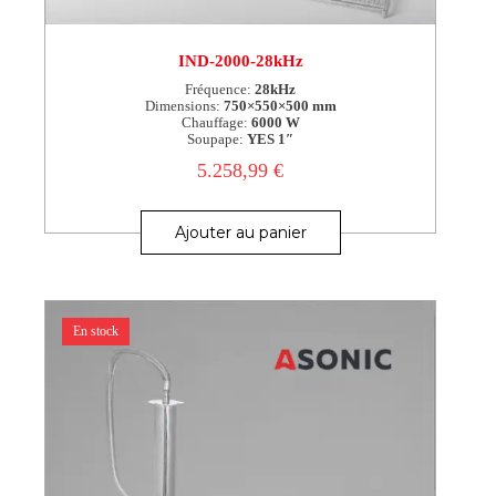
IND-2000-28kHz
Fréquence:
28kHz
Dimensions:
750×550×500 mm
Chauffage:
6000 W
Soupape:
YES 1″
5.258,99
€
Ajouter au panier
En stock