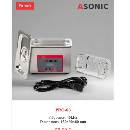
En stock
PRO-08
Fréquence:
40kHz
Dimensions:
150×90×60 mm
57,99
€