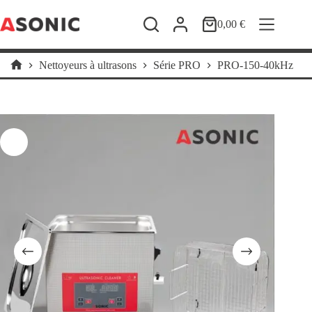
Passer
au
0,00
€
Panier
contenu
d’achat
Nettoyeurs à ultrasons
Série PRO
PRO-150-40kHz
Accueil