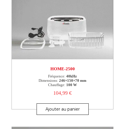
HOME-2500
Fréquence:
40kHz
Dimensions:
246×150×70 mm
Chauffage:
100 W
104,99
€
Ajouter au panier