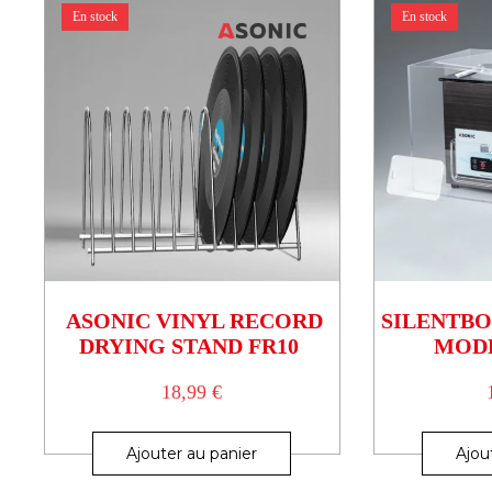
En stock
En stock
ASONIC VINYL RECORD
SILENTBO
DRYING STAND FR10
MODÈ
18,99
€
Ajouter au panier
Ajou