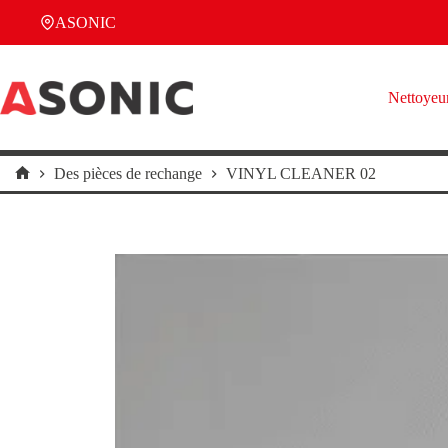
Passer
ASONIC
au
contenu
Nettoyeur
Des pièces de rechange
VINYL CLEANER 02
Accueil