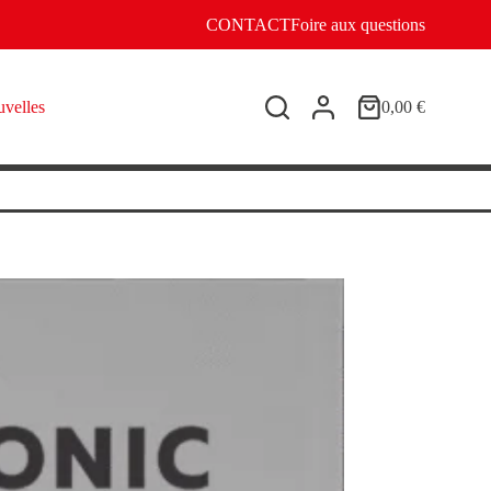
CONTACT
Foire aux questions
velles
0,00
€
Panier
d’achat