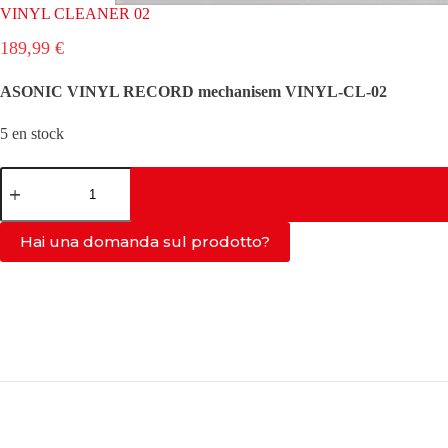
VINYL CLEANER 02
189,99
€
ASONIC VINYL RECORD mechanisem VINYL-CL-02
5 en stock
quantité
de
VINYL
CLEANER
Hai una domanda sul prodotto?
02