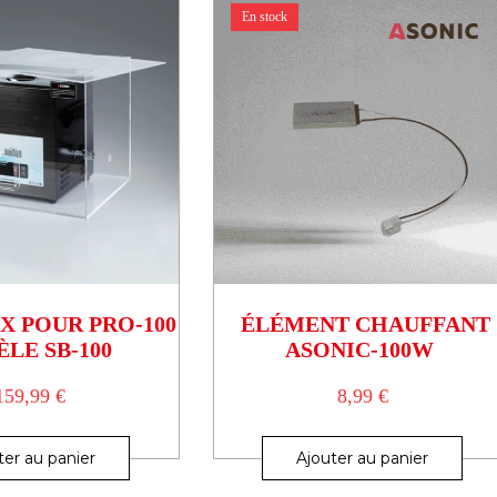
En stock
X POUR PRO-100
ÉLÉMENT CHAUFFANT
LE SB-100
ASONIC-100W
159,99
€
8,99
€
ter au panier
Ajouter au panier