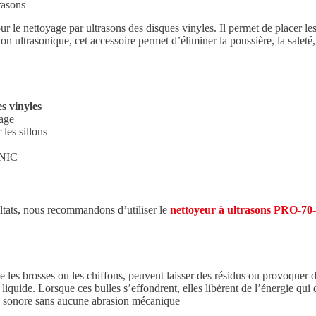
asons
le nettoyage par ultrasons des disques vinyles. Il permet de placer les 
ion ultrasonique, cet accessoire permet d’éliminer la poussière, la saleté
s vinyles
yage
 les sillons
ONIC
ultats, nous recommandons d’utiliser le
nettoyeur à ultrasons PRO-70
e les brosses ou les chiffons, peuvent laisser des résidus ou provoquer 
quide. Lorsque ces bulles s’effondrent, elles libèrent de l’énergie qui d
té sonore sans aucune abrasion mécanique