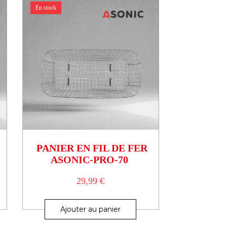
En stock
PANIER EN FIL DE FER
ASONIC-PRO-70
29,99
€
Ajouter au panier